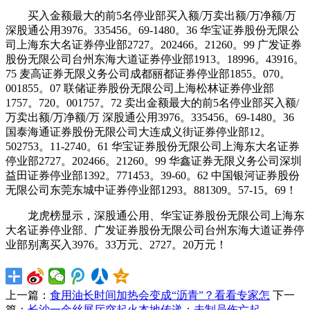
买入金额最大的前5名停业部买入额/万卖出额/万净额/万
深股通公用3976。335456。69-1480。36 华宝证券股份无限公
司上海东大名证券停业部2727。202466。21260。99 广发证券
股份无限公司台州东海大道证券停业部1913。18996。43916。
75 麦高证券无限义务公司成都丽都证券停业部1855。070。
001855。07 联储证券股份无限公司上海松林证券停业部
1757。720。001757。72 卖出金额最大的前5名停业部买入额/
万卖出额/万净额/万 深股通公用3976。335456。69-1480。36
国泰海通证券股份无限公司大连成义街证券停业部12。
502753。11-2740。61 华宝证券股份无限公司上海东大名证券
停业部2727。202466。21260。99 华鑫证券无限义务公司深圳
益田证券停业部1392。771453。39-60。62 中国银河证券股份
无限公司东莞东城中证券停业部1293。881309。57-15。69！
龙虎榜显示，深股通公用、华宝证券股份无限公司上海东
大名证券停业部、广发证券股份无限公司台州东海大道证券停
业部别离买入3976。33万元、2727。20万元！
上一篇：
食用油长时间加热会变成“沥青”？看看专家怎
下一
篇：
长沙一金丝展厅突起火本地传递：未制员伤亡起