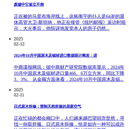
废墟中它耸立不倒
正在被的马里布海岸线上，这栋衡宇的仆人是64岁的退
休高管大卫-斯坦纳，他正在接管《纽约邮报》采访时暗
示，大火事后，他惊讶地发觉本人的房子仍然...
2025
02-12
2024年10月中国原木及锯材进口数据统计阐发：进
中商谍报网讯：据中商财产研究院数据库显示，2024年
10月中国原木及锯材进口量466。6万立方米，同比下降
3。3%。 从金额方面来看，2024年10月中国原木及锯...
2025
02-11
日式原木拆修：营制天然舒服的居家空气
正在忙碌的都会糊口中，人们越来越巴望回弃世然，寻
找一份取舒服。日式原木拆修，恰是如许一种可以或许