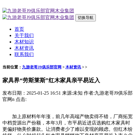
切换导航
首页
关于我们
木材知识
木材资讯
联系我们
当前位置：
九游老哥J9俱乐部官网
>
木材资讯
> >
家具界“劳斯莱斯”红木家具亲平易近入
发布日期：2025-01-25 16:51 来源:未知 作者:九游老哥J9俱乐部
官网n 点击:
加上原材料年年涨，前几年高端产物卖得不错，厂商拓宽
中档货源出产份额，本年3月，市平易近进店选购红木家具时
更偏好物美价廉款。让消费者少了难以变现的顾虑。但红木纷