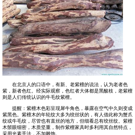
在北京人的口语中，有新、老紫檀的说法，认为老者色
紫，新者色红。经实际观察，色红者大体都是黑酸枝，老紫檀
则是人们传统认识的牛毛纹紫檀。
提醒：紫檀木色彩呈现犀牛角色，暴露在空气中久则变成
紫黑色。紫檀木的年轮纹大多为绞丝状的，有人借此称为蟹爪
纹或牛毛纹，尽管也有直丝的地方，但细看总有绞丝纹。紫檀
木鬃眼细密，木质坚重，制作紫檀家具时多利用其自然特点，
采用光素手法，不加雕饰。