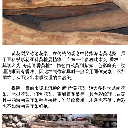
黄花梨又称老花梨，在传统的观念中特指海南黄花梨，属
于豆科蝶形花亚科黄檀属植物，广东一带多称此木为“香枝”，
其学名为“海南降香黄檀”。颜色由浅黄到紫赤，色彩鲜美，纹
理清晰而有香味。因此在制作家具时一般采用通体光素，不加
雕饰，从而突出木质纹理的自然美。
提醒：目前市场上流通的所谓“黄花梨”绝大多数为越南花
梨、老挝花梨、缅甸花梨、柬埔寨花梨等，其色彩纹理与古家
具中的海南黄花梨稍有接近，唯丝纹极粗，木质也不硬，色彩
也不如海南黄花梨鲜艳。