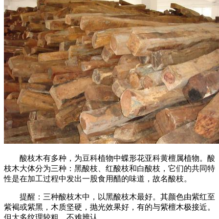
酸枝木有多种，为豆科植物中蝶形花亚科黄檀属植物。酸
枝木大体分为三种：黑酸枝、红酸枝和白酸枝，它们的共同特
性是在加工过程中发出一股食用醋的味道，故名酸枝。
提醒：三种酸枝木中，以黑酸枝木最好。其颜色由紫红至
紫褐或紫黑，木质坚硬，抛光效果好，有的与紫檀木极接近。
但大多纹理较粗，不难辨认。