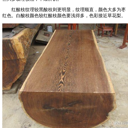
红酸枝纹理较黑酸枝则更明显，纹理顺直，颜色大多为枣
红色。白酸枝颜色较红酸枝颜色要浅得多，色彩接近草花梨。