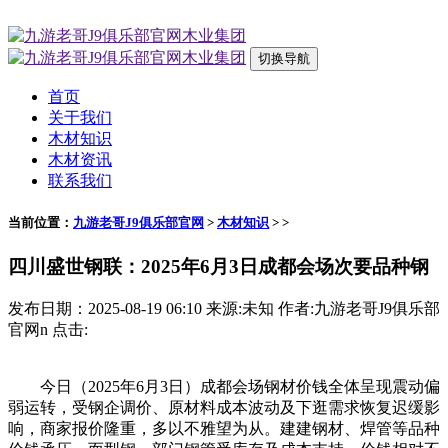
切换导航
首页
关于我们
木材知识
木材资讯
联系我们
当前位置：
九游老哥J9俱乐部官网
>
木材知识
> >
四川盛世钢联：2025年6月3日成都会场次要品种钢
发布日期：2025-08-19 06:10 来源:未知 作者:九游老哥J9俱乐部
官网n 点击:
今日（2025年6月3日）成都会场钢材价钱全体呈现震动偏
弱运转，受钢企调价、原材料成本波动及下逛需求恢复迟缓影
响，商家报价隆重，多以不雅望为从。建建钢材、焊管等品种