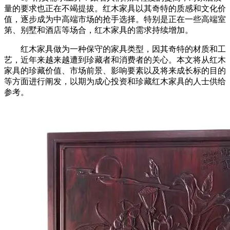
量的要求也正在不竭提拔。红木家具以其奇特的质感和文化价
值，逐步成为中高端市场的抢手选择。特别是正在一些高端室
第、别墅和酒店等场合，红木家具的需求持续增加。
红木家具做为一种保守的家具类型，因其奇特的材质和工
艺，近年来越来越遭到珍藏者和消费者的关心。本文将从红木
家具的珍藏价值、市场前景、影响要素以及将来成长标的目的
等方面进行阐发，以期为成心投资和珍藏红木家具的人士供给
参考。