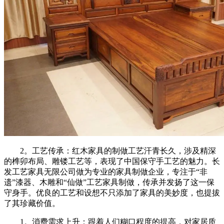
2。工艺传承：红木家具的制做工艺汗青长久，涉及精深
的榫卯布局、雕镂工艺等，表现了中国保守手工艺的魅力。长
发工艺家具无限公司做为专业的家具制做企业，专注于“非
遗”漆器、木雕和“仙做”工艺家具制做，传承并发扬了这一保
守身手。优良的工艺和设想不只添加了家具的美妙度，也提拔
了其珍藏价值。
1。消费需求上升：跟着人们糊口程度的提高，对家居质