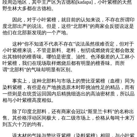
段周边地区，其中主产区为古德柏[kadapa]，小叶紫檀的天然
野生林大多都在古德柏。
因此，对于小叶紫檀，就目前的认知来说，不存在所谓印
度北部出产的说法。但是，这些“北部料”的商家会反驳说这是
他们在北部新发现的一个产地。
这种“你不知道不代表不存在”说法虽然很难否定，但对于
小叶紫檀来说，不管是新料、老料，刨切或燃烧肯定都会散发
出其独特的檀香味。哪怕是密度、油性、色泽极差的人工林小
叶紫檀，我们在现场取样燃烧后都有明显的檀香味。而所
谓“北部料”的气味却明显有区别。
事实上，这种北部料与市场上的赞比亚紫檀（血檀）同为
染料紫檀，有些是在产地挑选原木时即挑油性足的精品，而有
一些则是在统货运回国内后精挑细选出的高油密材质，所以品
相与小叶紫檀高度相似。
除了印度北部料，还有商家会冠以“斯里兰卡料”的名称出
售。其价格浮动区间极大，在二级市场上，价格从每吨十来万
到五六十万的均有。
该木材的气味与赞比亚紫檀（染料紫檀）相同，与小叶紫