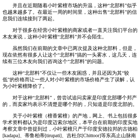
并且在近期随着小叶紫檀市场的升温，这种“北部料”似乎
也越来越多了。在最近一周的时间里，这种出售“北部料”的信
息我们连续接到了两起。
对于很多在经营小叶紫檀的商家或者一直关注我们平台的
木友来说，这种小叶紫檀“北部料”并不会陌生。
虽然我们在前期的文章中已两次提及这种北部料，但是，
现在依然有很多人让这个“北部料”搞的一头雾水，这几天，连
续有三位木友向我们咨询这个“北部料”的问题。
这种“北部料”不仅让一些木友困惑，并且还因为其“较
低”的价格而让一些人对小叶紫檀的市场价格产生了误解，认
为小叶紫檀降价了。
对于这种“北部料”，曾尝试追问卖家是印度北部哪个邦产
的，而卖家均表示不清楚是哪个邦的，只知道是印度北部的。
关于小叶紫檀（檀香紫檀）的产地，网上、书上包括很多
学术资料都认为是印度迈索尔地区，本平台在前期的印度实地
考察文章中曾提到过，小叶紫檀只产于印度安德拉邦的古德柏
[kadapa]、蒂鲁柏蒂[tirupati]、吉杜尔[Chittoor]等东高止山脉南